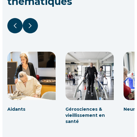
thématiques
Précédent
Suivant
Aidants
Gérosciences &
Neuro
vieillissement en
santé