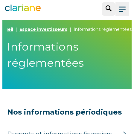
Recherche
Menu
ccueil
Espace investisseurs
Informations réglementées
Informations
réglementées
Nos informations périodiques