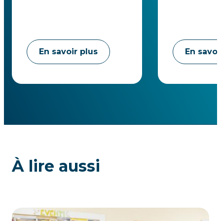
En savoir plus
En savoi
À lire aussi