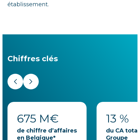
établissement.
Chiffres clés
Précédent
Suivant
675
M€
13
%
de chiffre d’affaires
du CA total
en Belgique*
Groupe