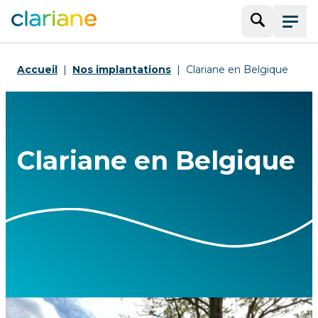
Recherche
Menu
Accueil
Nos implantations
Clariane en Belgique
Clariane en Belgique