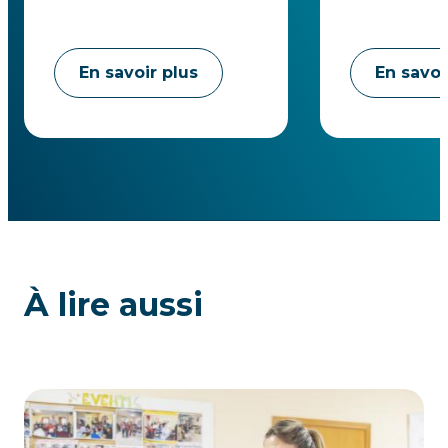
En savoir plus
En savoi
À lire aussi