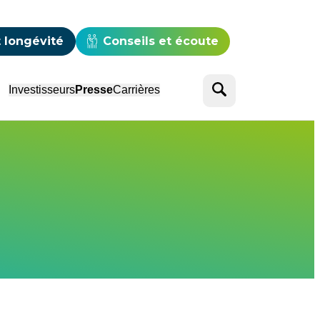
e
 longévité
Conseils et écoute
Rechercher
Investisseurs
Presse
Carrières