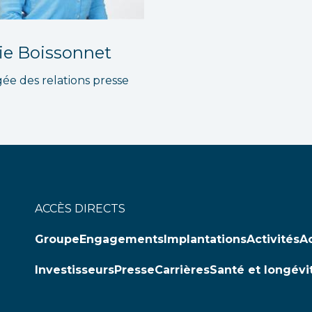
ie Boissonnet
ée des relations presse
ACCÈS DIRECTS
Groupe
Engagements
Implantations
Activités
Ac
Investisseurs
Presse
Carrières
Santé et longévi