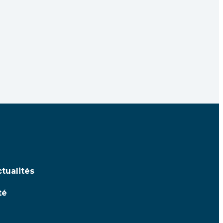
tualités
té