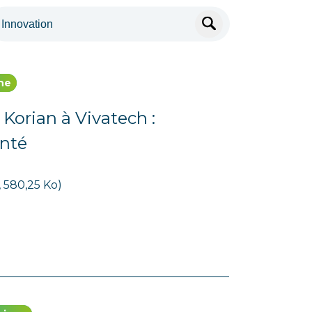
ne
 Korian à Vivatech :
anté
, 580,25 Ko)