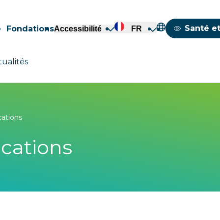
Mappemond
Santé et
Fondations
Accessibilité
FR
tualités
cations
ications