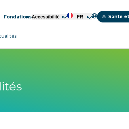
Mappemond
Santé et
Fondations
Accessibilité
FR
tualités
ités