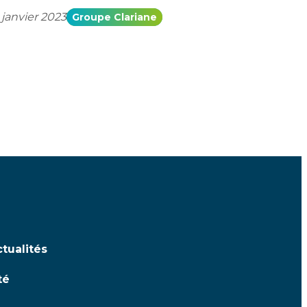
 janvier 2023
Groupe Clariane
tualités
té