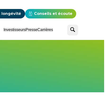
e
 longévité
Conseils et écoute
Rechercher
Investisseurs
Presse
Carrières