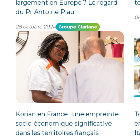
largement en Europe ? Le regard
to
du Pr Antoine Piau
06
28 octobre 2024
Groupe Clariane
Korian en France : une empreinte
T
socio-économique significative
e
dans les territoires français
It