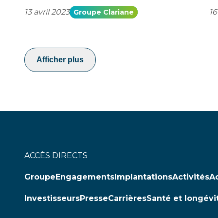
13 avril 2023
16
Groupe Clariane
Afficher plus
ACCÈS DIRECTS
Groupe
Engagements
Implantations
Activités
Ac
Investisseurs
Presse
Carrières
Santé et longévi