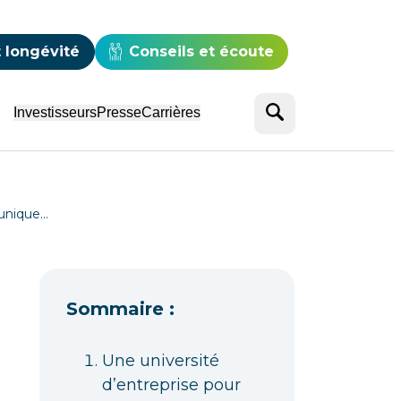
e
 longévité
Conseils et écoute
Rechercher
Investisseurs
Presse
Carrières
 unique…
Sommaire :
Une université
d’entreprise pour