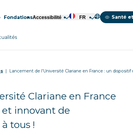
Mappemond
Santé et
Fondations
Accessibilité
FR
tualités
és
Lancement de l’Université Clariane en France : un dispositif
rsité Clariane en France
e et innovant de
à tous !