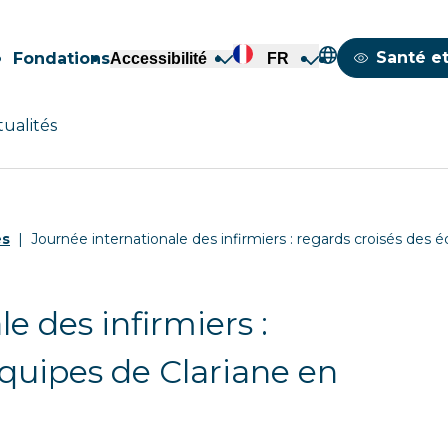
Mappemond
Santé et
Fondations
Accessibilité
FR
tualités
és
Journée internationale des infirmiers : regards croisés des 
e des infirmiers :
équipes de Clariane en