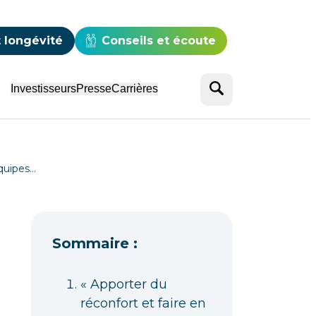
e
 longévité
Conseils et écoute
Rechercher
Investisseurs
Presse
Carrières
équipes…
Sommaire :
« Apporter du
réconfort et faire en