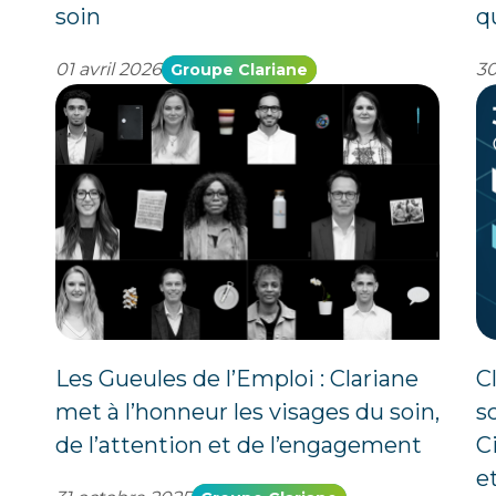
soin
q
01 avril 2026
30
Groupe Clariane
Les Gueules de l’Emploi : Clariane
C
met à l’honneur les visages du soin,
s
de l’attention et de l’engagement
C
et