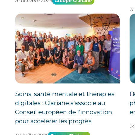
31 octobre 2025
Groupe Clariane
11
Soins, santé mentale et thérapies
B
digitales : Clariane s’associe au
p
Conseil européen de l’innovation
e
pour accélérer les progrès
14