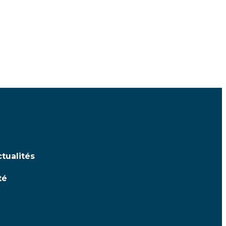
tualités
té