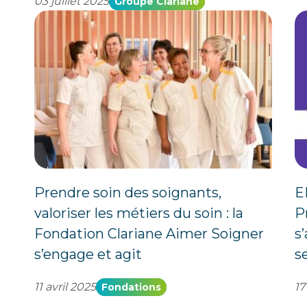
03 juillet 2025
Groupe Clariane
Prendre soin des soignants,
E
valoriser les métiers du soin : la
P
Fondation Clariane Aimer Soigner
s
s’engage et agit
s
11 avril 2025
17
Fondations