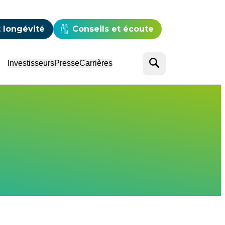
e
 longévité
Conseils et écoute
Rechercher
Investisseurs
Presse
Carrières