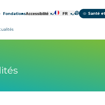
Mappemond
Santé et
Fondations
Accessibilité
FR
tualités
ités