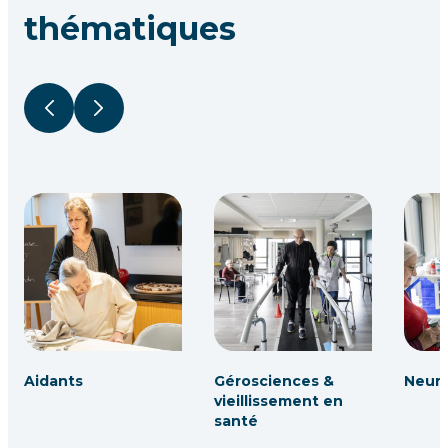
thématiques
Précédent
Suivant
Aidants
Gérosciences &
Neuro
vieillissement en
santé