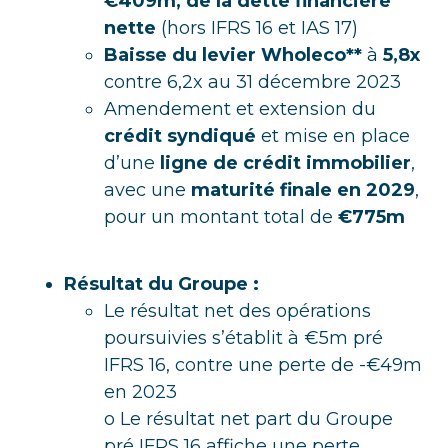
€409m, de la dette financière
nette
(hors IFRS 16 et IAS 17)
Baisse du levier Wholeco**
à
5,8x
contre 6,2x au 31 décembre 2023
Amendement et extension du
crédit syndiqué
et mise en place
d’une
ligne de crédit immobilier
,
avec une
maturité finale en 2029
,
pour un montant total de
€775m
Résultat du Groupe :
Le résultat net des opérations
poursuivies s’établit à €5m pré
IFRS 16, contre une perte de -€49m
en 2023
o Le résultat net part du Groupe
pré IFRS 16 affiche une perte