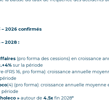
)
3 – 2026 confirmés
 – 2028 :
affaires
(pro forma des cessions) en croissance an
c.+4%
sur la période
re-IFRS 16, pro forma): croissance annuelle moye
 période
pco
(4) (pro forma): croissance annuelle moyenne
a période
holeco »
autour de
4.5x
fin 2028*