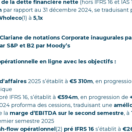
de la dette financière nette
(hors IFRS 16 et IAS 
m
par rapport au 31 décembre 2024, se traduisant
 Wholeco
(1) à
5,1x
Clariane de notations Corporate inaugurales pa
ar S&P et B2 par Moody’s
érationnelle en ligne avec les objectifs :
 d’affaires
2025 s’établit à
€5 310m
, en progressi
nique
 pré IFRS 16, s’établit à
€594m
, en progression de
2024 proforma des cessions, traduisant une
amélio
e la
marge d’EBITDA sur le second semestre
, à
emier semestre 2025
sh-flow opérationnel
(2)
pré IFRS 16
s’établit à
€2