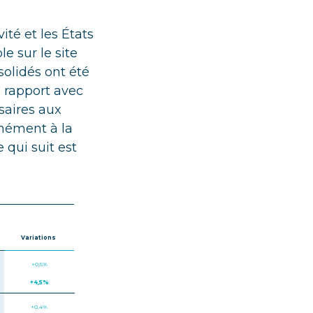
ité et les États
e sur le site
solidés ont été
n rapport avec
saires aux
rmément à la
 qui suit est
Variations
+0,5%
+4,5%
+0,4%