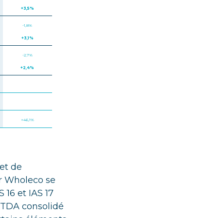
+3,5%
-1,8%
+3,1%
-2,7%
+2,4%
+46,1%
et de
er Wholeco se
 16 et IAS 17
ITDA consolidé