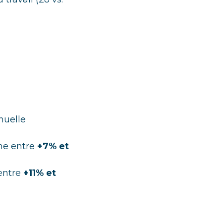
nuelle
nne entre
+7% et
 entre
+11% et