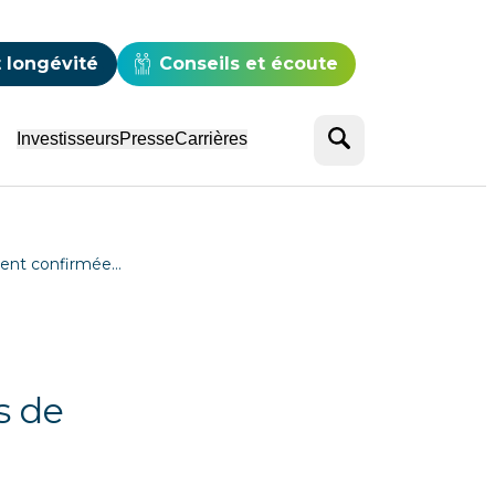
e
 longévité
Conseils et écoute
Rechercher
Investisseurs
Presse
Carrières
ement confirmée…
s de