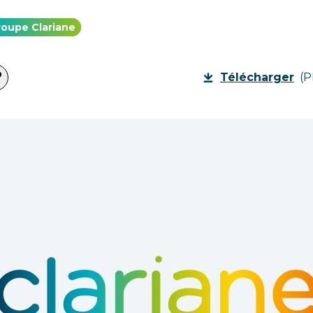
roupe Clariane
Télécharger
(P