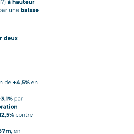
17)
à hauteur
 par une
baisse
r deux
on de
+4,5%
en
+3,1%
par
ration
12,5%
contre
67m
, en