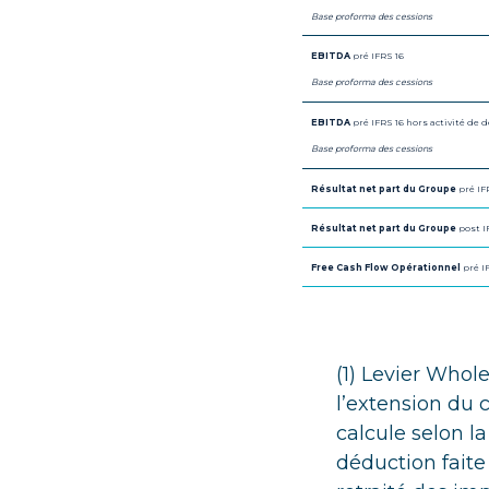
Base proforma des cessions
EBITDA
pré IFRS 16
Base proforma des cessions
EBITDA
pré IFRS 16 hors activité de 
Base proforma des cessions
Résultat net part du Groupe
pré IF
Résultat net part du Groupe
post I
Free Cash Flow Opérationnel
pré I
(1) Levier Whol
l’extension du 
calcule selon la
déduction fait