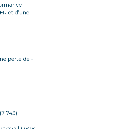
rformance
FR et d’une
ne perte de -
(7 743)
travail (28 vs.