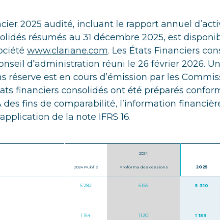
cier 2025 audité, incluant le rapport annuel d’activ
olidés résumés au 31 décembre 2025, est disponibl
société
www.clariane.com
. Les États Financiers con
onseil d’administration réuni le 26 février 2026. U
ans réserve est en cours d’émission par les Commis
ats financiers consolidés ont été préparés confo
des fins de comparabilité, l’information financière
application de la note IFRS 16.
2024
2024 Publié
Proforma des cessions
2025
5 282
5 156
5 310
1 154
1 120
1 159