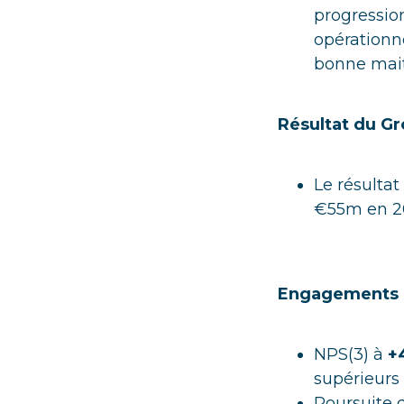
progressio
opérationn
bonne mait
Résultat du Gr
Le résultat
€55m en 2
Engagements e
NPS(3) à
+
supérieurs 
Poursuite d