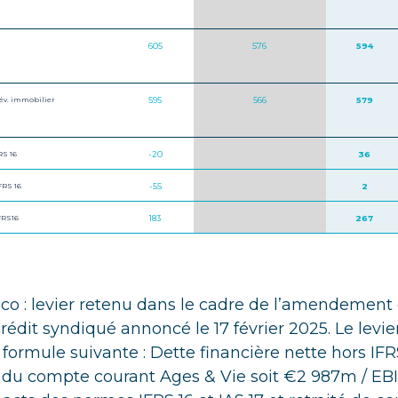
605
576
594
dév. immobilier
595
566
579
RS 16
-20
36
FRS 16
-55
2
FRS16
183
267
eco : levier retenu dans le cadre de l’amendement 
crédit syndiqué annoncé le 17 février 2025. Le levi
 formule suivante : Dette financière nette hors IFRS
e du compte courant Ages & Vie soit €2 987m / EB