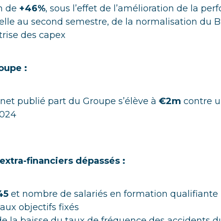
n de
+46%
, sous l’effet de l’amélioration de la pe
elle au second semestre, de la normalisation du B
rise des capex
oupe :
 net publié part du Groupe s’élève à
€2m
contre u
024
xtra-financiers dépassés :
45
et nombre de salariés en formation qualifiante 
aux objectifs fixés
e la baisse du taux de fréquence des accidents du 