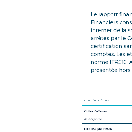
Le rapport finan
Financiers cons
internet de la 
arrêtés par le C
certification s
comptes. Les ét
norme IFRS16. A 
présentée hors 
En millions d’euros –
Chiffre d’affaires
Base organique
EBITDAR pré IFRS 16