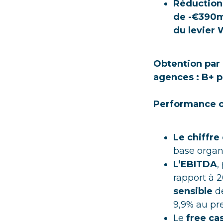
Réduction 
de -€390
du levier
Obtention par 
agences : B+ p
Performance op
Le chiffre
base orga
L’EBITDA
,
rapport à 
sensible
d
9,9% au pr
Le
free ca