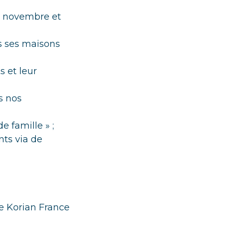
25 novembre et
ns ses maisons
s et leur
s nos
e famille » ;
nts via de
e Korian France