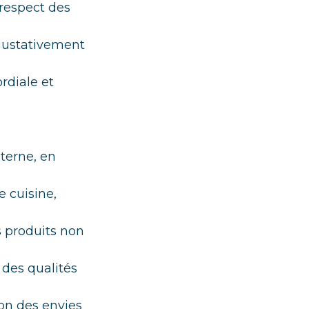
 respect des
 gustativement
ordiale et
nterne, en
e cuisine,
s produits non
 des qualités
ion des envies