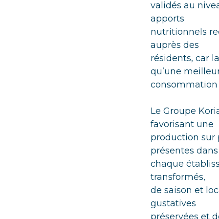
validés au nive
apports
nutritionnels 
auprès des
résidents, car l
qu’une meilleu
consommation e
Le Groupe Korian
favorisant une
production sur 
présentes dans
chaque établiss
transformés,
de saison et loc
gustatives
préservées et d