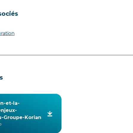
sociés
uration
s
n-et-la-
enjeux-
du-Groupe-Korian
o