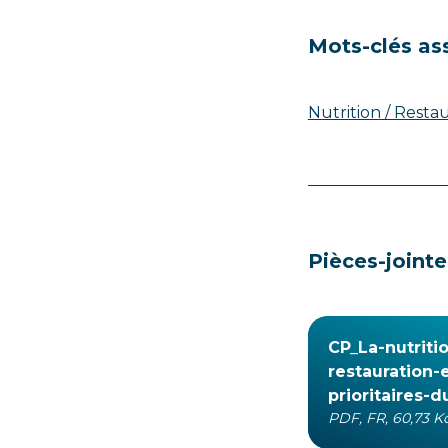
Mots-clés as
Nutrition / Resta
Pièces-jointe
CP_La-nutritio
restauration-
prioritaires-
PDF, FR, 60,73 K