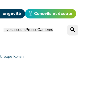
e
 longévité
Conseils et écoute
Rechercher
Investisseurs
Presse
Carrières
du Groupe Korian