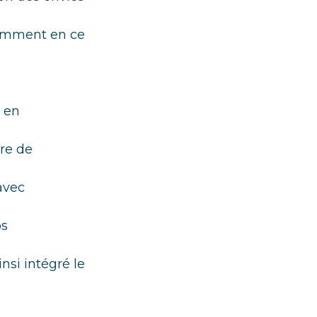
otamment en ce
, en
re de
avec
os
nsi intégré le