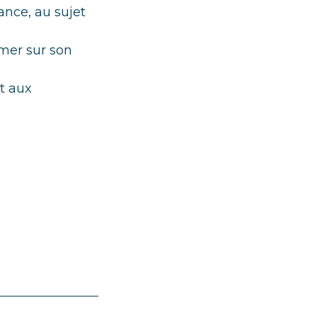
ance, au sujet
rmer sur son
et aux