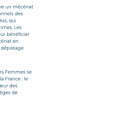
tive un mécénat
onnels des
us, qui
emmes. Les
our bénéficier
cénat en
 dépistage.
 des Femmes se
a France ; le
Cœur des
ièges de