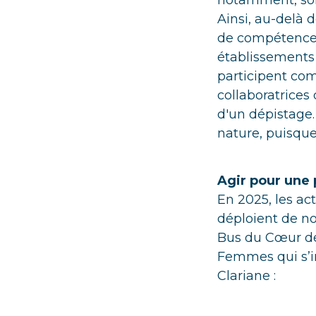
notamment, sont
Ainsi, au-delà 
de compétences
établissements 
participent com
collaboratrices
d'un dépistage.
nature, puisque
Agir pour une 
En 2025, les ac
déploient de no
Bus du Cœur de
Femmes qui s’in
Clariane :