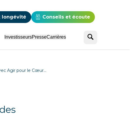
e
 longévité
Conseils et écoute
Rechercher
Investisseurs
Presse
Carrières
vec Agir pour le Cœur…
 des