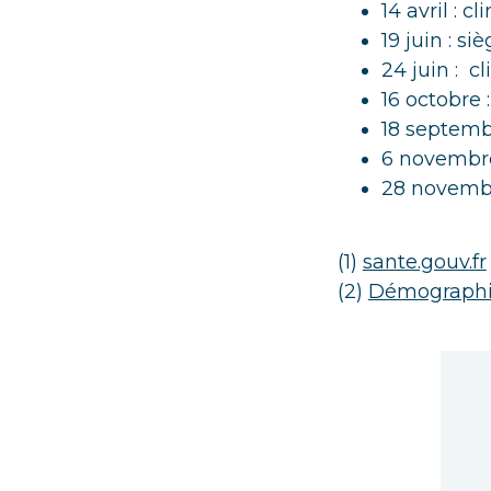
14 avril : c
19 juin : s
24 juin : c
16 octobre 
18 septembr
6 novembre
28 novembre
(1)
sante.gouv.fr
(2)
Démographie