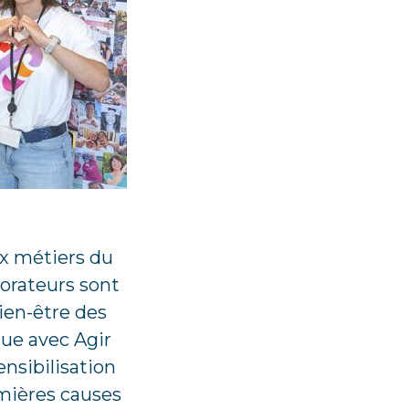
ux métiers du
borateurs sont
ien-être des
ue avec Agir
nsibilisation
emières causes