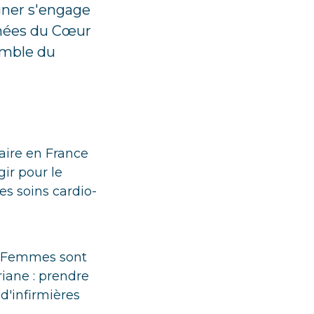
gner s'engage
rnées du Cœur
semble du
aire en France
gir pour le
s soins cardio-
es Femmes sont
riane : prendre
 d'infirmières