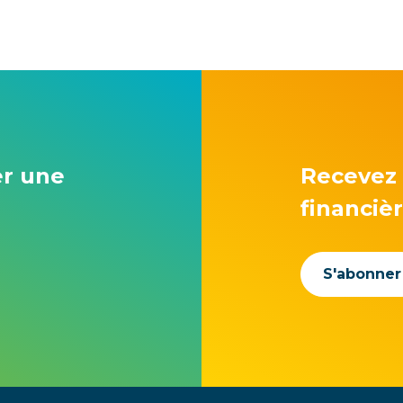
er une
Recevez 
financiè
S'abonner