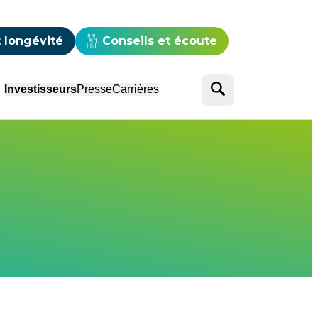
e
 longévité
Conseils et écoute
Rechercher
Investisseurs
Presse
Carrières