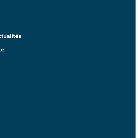
tualités
té