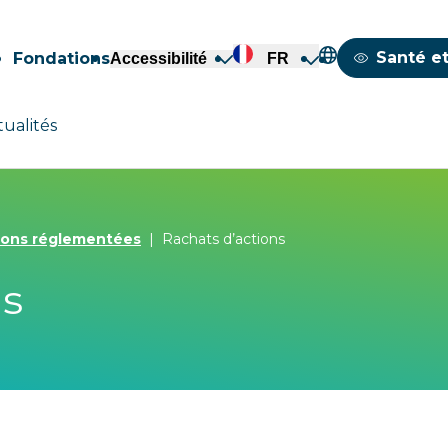
Mappemond
Santé et
Fondations
Accessibilité
FR
tualités
ions réglementées
Rachats d’actions
ns