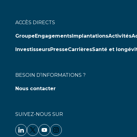
ACCÈS DIRECTS
Groupe
Engagements
Implantations
Activités
Ac
Investisseurs
Presse
Carrières
Santé et longévi
BESOIN D’INFORMATIONS ?
Nous contacter
SUIVEZ-NOUS SUR
Linkedin - Clariane
Twitter - Clariane
Youtube - Clariane
Instagram - Clariane