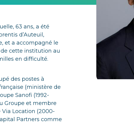
uelle, 63 ans, a été
rentis d’Auteuil,
ue, et a accompagné le
e cette institution au
illes en difficulté.
upé des postes à
française (ministère de
groupe Sanofi (1992-
du Groupe et membre
gé Via Location (2000-
Capital Partners comme