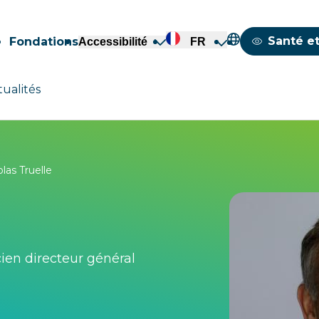
Mappemond
Santé et
Fondations
Accessibilité
FR
tualités
las Truelle
ien directeur général