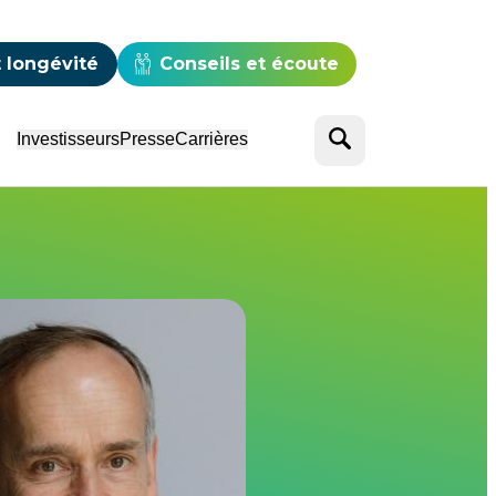
e
 longévité
Conseils et écoute
Rechercher
Investisseurs
Presse
Carrières