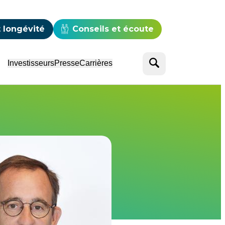
e
 longévité
Conseils et écoute
Rechercher
Investisseurs
Presse
Carrières