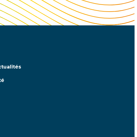
tualités
té