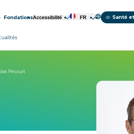
Mappemond
Santé et
Fondations
Accessibilité
FR
tualités
olas Pécourt