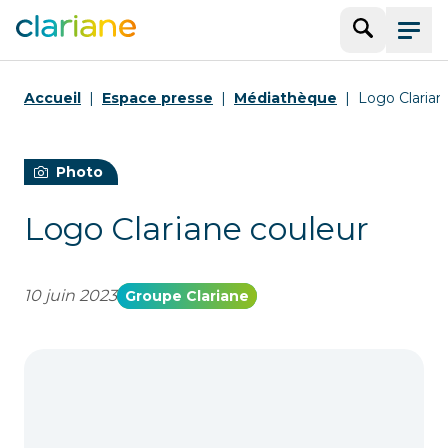
Recherche
Menu
Accueil
Espace presse
Médiathèque
Logo Clarian
Photo
Logo Clariane couleur
10 juin 2023
Groupe Clariane