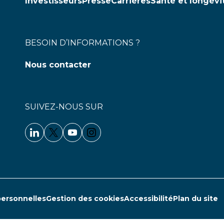
Investisseurs
Presse
Carrières
Santé et longévi
BESOIN D’INFORMATIONS ?
Nous contacter
SUIVEZ-NOUS SUR
Linkedin - Clariane
Twitter - Clariane
Youtube - Clariane
Instagram - Clariane
personnelles
Gestion des cookies
Accessibilité
Plan du site