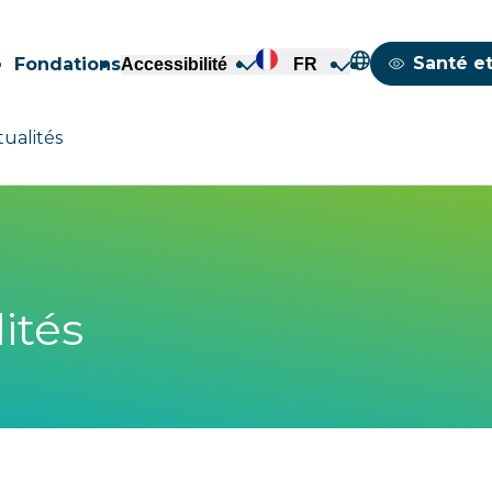
Mappemond
Santé et
Fondations
Accessibilité
FR
tualités
ités