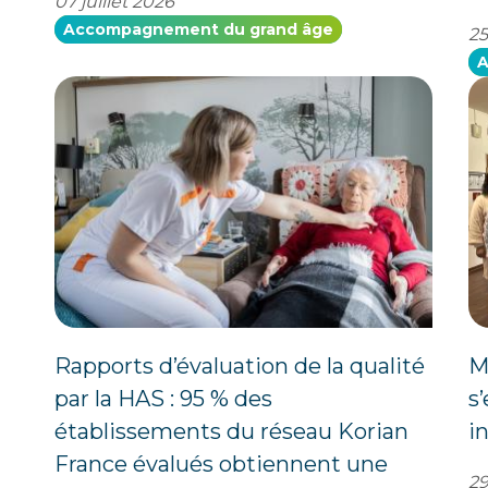
07 juillet 2026
Accompagnement du grand âge
25
A
Rapports d’évaluation de la qualité
M
par la HAS : 95 % des
s
établissements du réseau Korian
i
France évalués obtiennent une
29