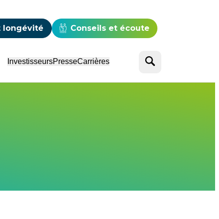
e
 longévité
Conseils et écoute
Rechercher
Investisseurs
Presse
Carrières